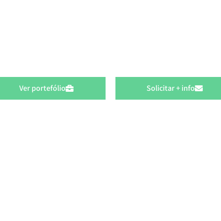
100% MADE IN PORTUGAL
Ver portefólio
Solicitar + info