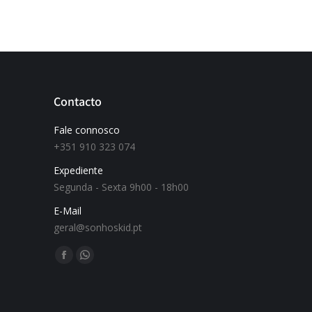
Contacto
Fale connosco
+351 910 323 074
Expediente
Segunda - Sexta 9h00 - 18h00
E-Mail
geral@sonhoskid.pt
Find us on: