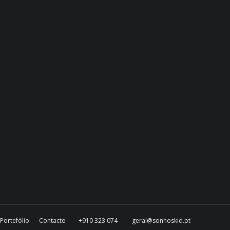
Portefólio
Contacto
+910 323 074
geral@sonhoskid.pt