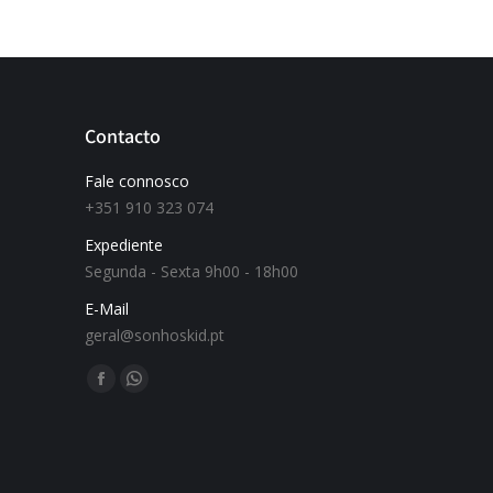
Contacto
Fale connosco
+351 910 323 074
Expediente
Segunda - Sexta 9h00 - 18h00
E-Mail
geral@sonhoskid.pt
Find us on: