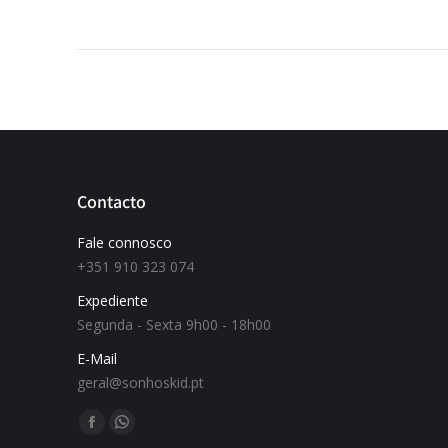
Contacto
Fale connosco
+351 910 323 074
Expediente
Segunda - Sexta 9h00 - 18h00
E-Mail
geral@sonhoskid.pt
Find us on: