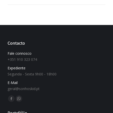
Contacto
Fale connosco
+351 910 323 074
Expediente
Segunda - Sexta 9h00 - 18h00
E-Mail
geral@sonhoskid.pt
Find us on:
Portefólio