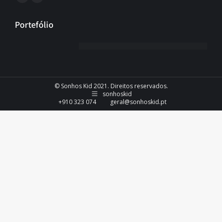
Portefólio
© Sonhos Kid 2021. Direitos reservados.
sonhoskid
+910 323 074
geral@sonhoskid.pt