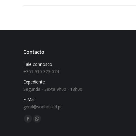
Contacto
Fale connosco
+351 910 323 074
Expediente
Segunda - Sexta 9h00 - 18h00
E-Mail
geral@sonhoskid.pt
Find us on: