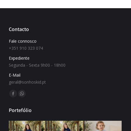
Contacto
Fale connosco
+351 910 323 074
Expediente
Segunda - Sexta 9h00 - 18h00
E-Mail
geral@sonhoskid.pt
Find us on:
Portefólio