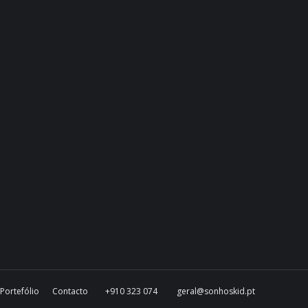
Portefólio
Contacto
+910 323 074
geral@sonhoskid.pt