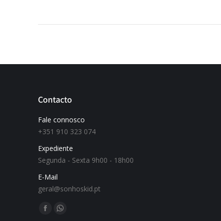
Contacto
Fale connosco
+351 910 323 074
Expediente
Segunda - Sexta 9h00 - 18h00
E-Mail
geral@sonhoskid.pt
Find us on: