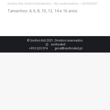
Sonhos Kid
,
Sonhos Kid Menino
By
madresonhos
05/09/2021
Tamanhos: 4, 6, 8, 10, 12, 14 e 16 anos
© Sonhos Kid 2021. Direitos reservados.
sonhoskid
+910 323 074
geral@sonhoskid.pt