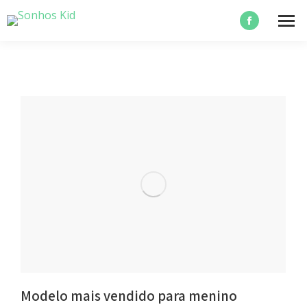
Facebook
page
opens
in
new
window
Modelo mais vendido para menino